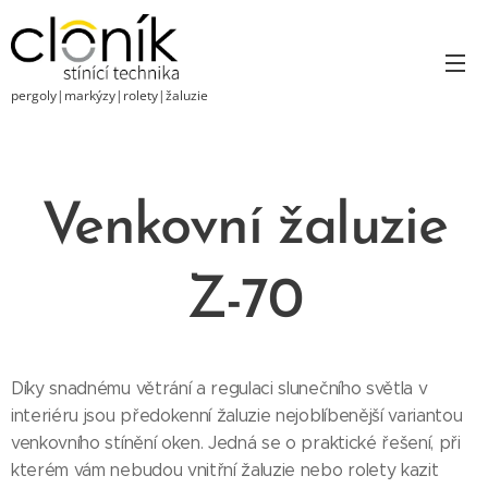
pergoly|markýzy|rolety|žaluzie
Venkovní žaluzie
Z-70
Díky snadnému větrání a regulaci slunečního světla v
interiéru jsou předokenní žaluzie nejoblíbenější variantou
venkovního stínění oken. Jedná se o praktické řešení, při
kterém vám nebudou vnitřní žaluzie nebo rolety kazit