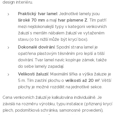
design interiéru.
Praktický tvar lamel
: Jednotlivé lamely jsou
široké 70 mm
tvar písmene Z
a mají
. Tím patří
mezi nejdokonalejší typy v kategorii venkovních
žaluzií s menším nábalem žaluzií ve vytaženém
stavu (o to nižší může být krycí box).
Dokonalé dovírání
: Spodní strana lamel je
opatřena plastovým těsněním pro lepší a tišší
dovírání. Tvar lamel navíc kopíruje zámek, takže
do sebe lamely zapadají.
Velikosti žaluzií
: Maximální šířka a výška žaluzie je
velikosti až 20 m²
5 m. Tím zastíní plochu o
. Větší
plochy je možné rozdělit na jednotlivé sekce.
Cena venkovních žaluzií je kalkulována individuálně. Je
závislá na rozměru výrobku, typu instalace (přiznaný krycí
plech, podomítková schránka, samonosné provedení),