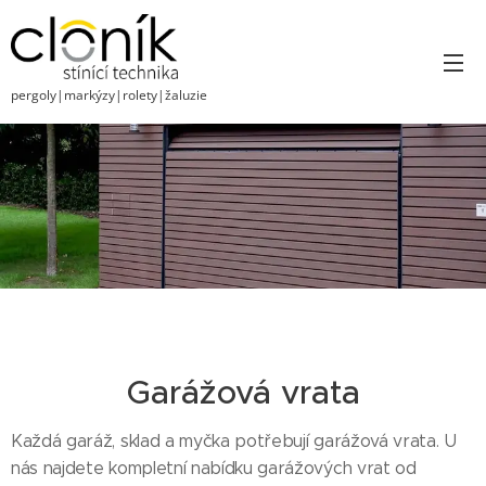
pergoly|markýzy|rolety|žaluzie
Garážová vrata
Každá garáž, sklad a myčka potřebují garážová vrata. U
nás najdete kompletní nabídku garážových vrat od