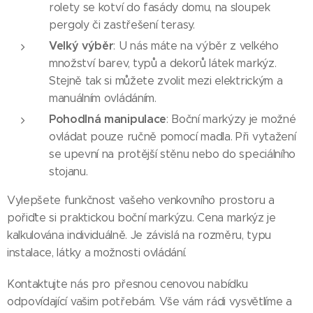
rolety se kotví do fasády domu, na sloupek
pergoly či zastřešení terasy.
Velký výběr
: U nás máte na výběr z velkého
množství barev, typů a dekorů látek markýz.
Stejně tak si můžete zvolit mezi elektrickým a
manuálním ovládáním.
Pohodlná manipulace
: Boční markýzy je možné
ovládat pouze ručně pomocí madla. Při vytažení
se upevní na protější stěnu nebo do speciálního
stojanu.
Vylepšete funkčnost vašeho venkovního prostoru a
pořiďte si praktickou boční markýzu. Cena markýz je
kalkulována individuálně. Je závislá na rozměru, typu
instalace, látky a možnosti ovládání.
Kontaktujte nás pro přesnou cenovou nabídku
odpovídající vašim potřebám. Vše vám rádi vysvětlíme a