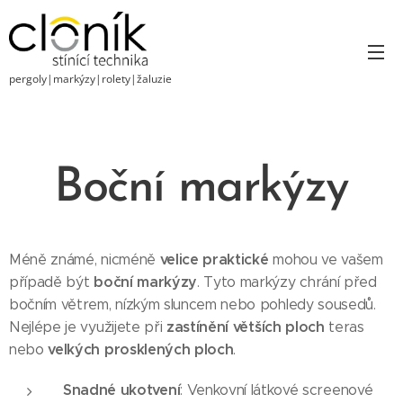
pergoly|markýzy|rolety|žaluzie
Boční markýzy
velice praktické
Méně známé, nicméně
mohou ve vašem
boční markýzy
případě být
. Tyto markýzy chrání před
bočním větrem, nízkým sluncem nebo pohledy sousedů.
zastínění větších ploch
Nejlépe je využijete při
teras
velkých prosklených ploch
nebo
.
Snadné ukotvení
: Venkovní látkové screenové