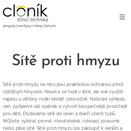
pergoly|markýzy|rolety|žaluzie
Sítě proti hmyzu
Sítě proti hmyzu na míru jsou praktickou ochranou před
obtížným hmyzem. Nejvíce se hodí v létě, ale své využití
najdou u většiny rodin téměř celoročně. Nebrání výhledu
ven, zpříjemní váš spánek a vytvoří bezpečnější prostředí
pro děti. Dodáváme sítě do oken a dveří všech typů.
Můžete vybírat pevné, otevíratelné, rolovací, posuvné
nebo plisé sítě. Sítě proti hmyzu lze zakoupit k oknům a